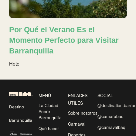
Por Qué el Verano Es el
Momento Perfecto para Visitar
Barranquilla
Hotel
MENÚ
ENLACES
SOCIAL
ÚTILES
La Ciudad –
@destination.barran
Destino
Sobre
Sobre nosotros
@camarabaq
Barranquilla
Barranquilla
Carnaval
@carnavalbaq
Qué hacer
Deportes