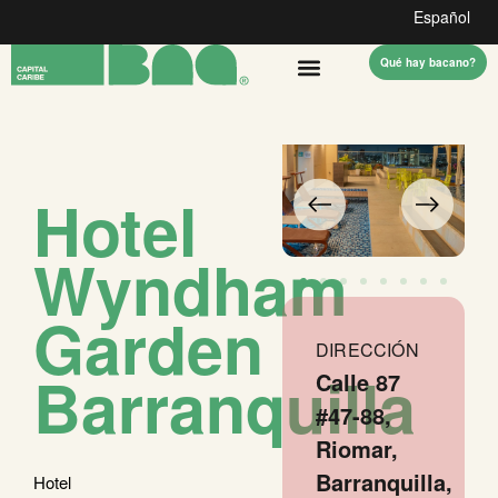
Español
Qué hay bacano?
Hotel
Wyndham
Garden
DIRECCIÓN
Barranquilla
Calle 87
#47-88,
Riomar,
Barranquilla,
Hotel