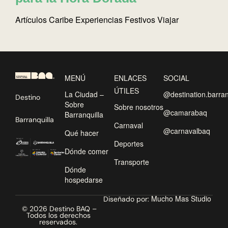
Artículos
Caribe
Experiencias
Festivos
Viajar
MENÚ
ENLACES
SOCIAL
ÚTILES
La Ciudad –
@destination.barran
Destino
Sobre
Sobre nosotros
@camarabaq
Barranquilla
Barranquilla
Carnaval
@carnavalbaq
Qué hacer
Deportes
Dónde comer
Transporte
Dónde
hospedarse
Mucho Mas Studio
Diseñado por:
© 2026 Destino BAQ –
Todos los derechos
reservados.