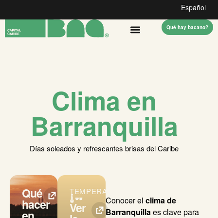
Español
Qué hay bacano?
Clima en
Barranquilla
Días soleados y refrescantes brisas del Caribe
Qué
TEMPERATURA
🌡️🕶️
Conocer el
clima de
hacer
Ver
Barranquilla
es clave para
en