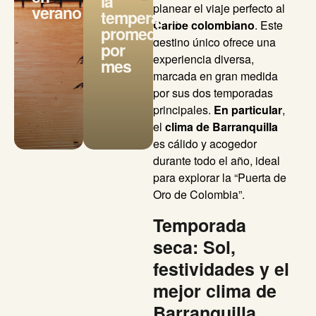
la
planear el viaje perfecto al
verano
temperatura
Caribe colombiano
. Este
promedio
destino único ofrece una
por
experiencia diversa,
mes
marcada en gran medida
por sus dos temporadas
principales.
En particular
,
el
clima de Barranquilla
es cálido y acogedor
durante todo el año, ideal
para explorar la “Puerta de
Oro de Colombia”.
Temporada
seca: Sol,
festividades y el
mejor clima de
Barranquilla