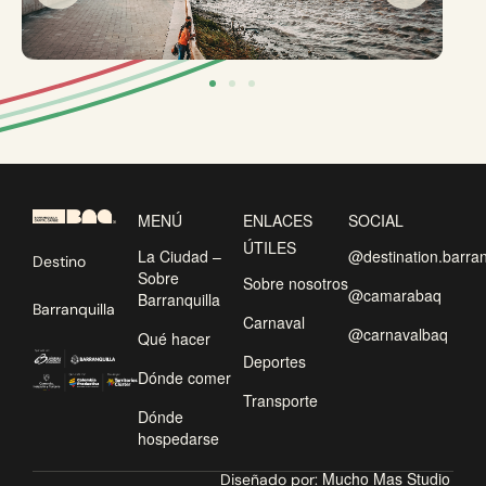
MENÚ
ENLACES
SOCIAL
ÚTILES
La Ciudad –
@destination.barran
Destino
Sobre
Sobre nosotros
@camarabaq
Barranquilla
Barranquilla
Carnaval
@carnavalbaq
Qué hacer
Deportes
Dónde comer
Transporte
Dónde
hospedarse
Mucho Mas Studio
Diseñado por: