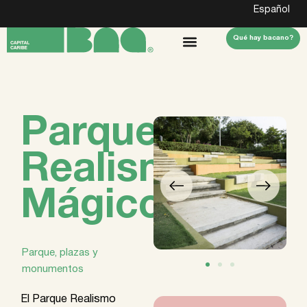
Español
Qué hay bacano?
Parque
Realismo
Mágico
Parque, plazas y
monumentos
El Parque Realismo