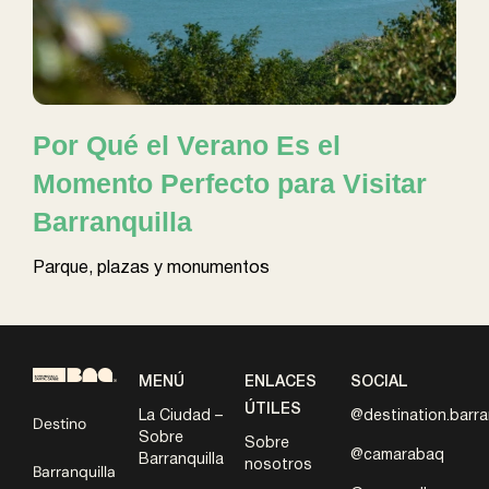
Por Qué el Verano Es el
Momento Perfecto para Visitar
Barranquilla
Parque, plazas y monumentos
MENÚ
ENLACES
SOCIAL
ÚTILES
La Ciudad –
@destination.barra
Destino
Sobre
Sobre
@camarabaq
Barranquilla
nosotros
Barranquilla