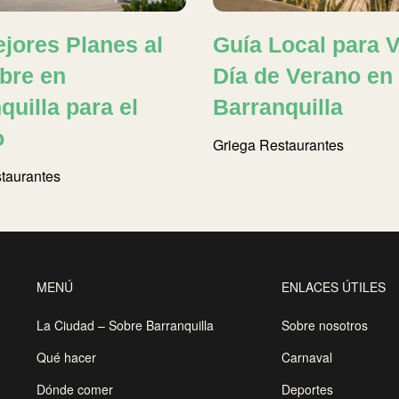
jores Planes al
Guía Local para V
ibre en
Día de Verano en
quilla para el
Barranquilla
o
Griega
Restaurantes
taurantes
MENÚ
ENLACES ÚTILES
La Ciudad – Sobre Barranquilla
Sobre nosotros
Qué hacer
Carnaval
Dónde comer
Deportes