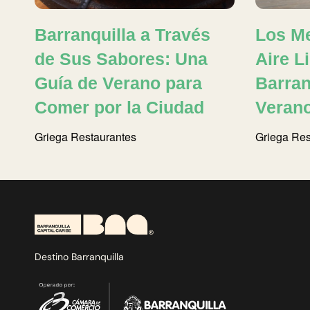
Barranquilla a Través
Los Me
de Sus Sabores: Una
Aire L
Guía de Verano para
Barran
Comer por la Ciudad
Veran
Griega
Restaurantes
Griega
Res
Destino Barranquilla