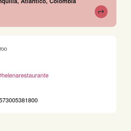
nquilla, Atlántico, Colombia
TOO
helenarestaurante
573005381800