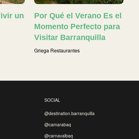
ivir un
Por Qué el Verano Es el
Momento Perfecto para
Visitar Barranquilla
Griega
Restaurantes
SOCIAL
@destination.barranquilla
@camarabaq
@carnavalbaq