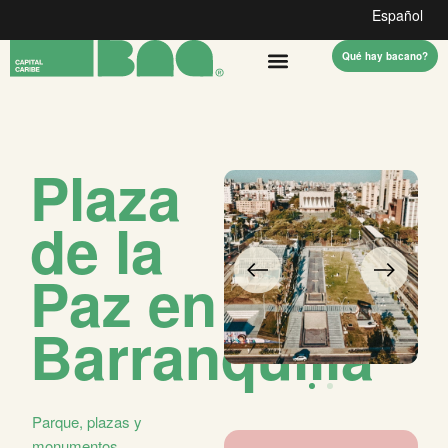
Español
Qué hay bacano?
Plaza
de la
Paz en
Barranquilla
Parque, plazas y
monumentos