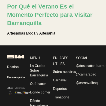
Por Qué el Verano Es el
Momento Perfecto para Visitar
Barranquilla
Artesanías
Moda y Artesanía
MENÚ
ENLACES
SOCIAL
ÚTILES
La Ciudad –
@destination.barran
Destino
Sobre
Sobre nosotros
@camarabaq
Barranquilla
Barranquilla
Carnaval
@carnavalbaq
Qué hacer
Deportes
Dónde comer
Transporte
Dónde
hospedarse