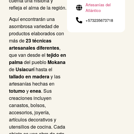
cuenta una historia y
Artesanías del
refleja el alma de la región.
Atlántico
Aquí encontrarán una
+573235673718
asombrosa variedad de
productos elaborados con
más de
23 técnicas
artesanales diferentes
,
que van desde el
tejido en
palma
del pueblo
Mokana
de
Usiacurí
hasta el
tallado en madera
y las
artesanías hechas en
totumo
y
enea
. Sus
creaciones incluyen
canastos, bolsos,
accesorios, joyería,
artículos decorativos y
utensilios de cocina. Cada
objeto es una obra de arte