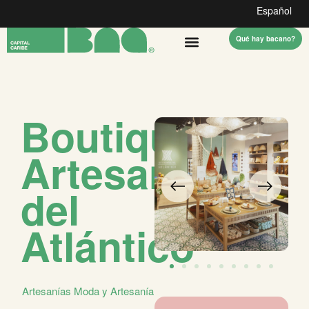
Español
Qué hay bacano?
Boutique
Artesanías
del
Atlántico
Artesanías
Moda y Artesanía