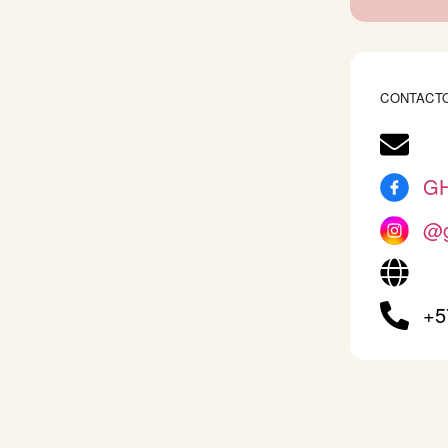
CONTACT
GH
@g
+5