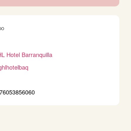
OO
L Hotel Barranquilla
hlhotelbaq
76053856060