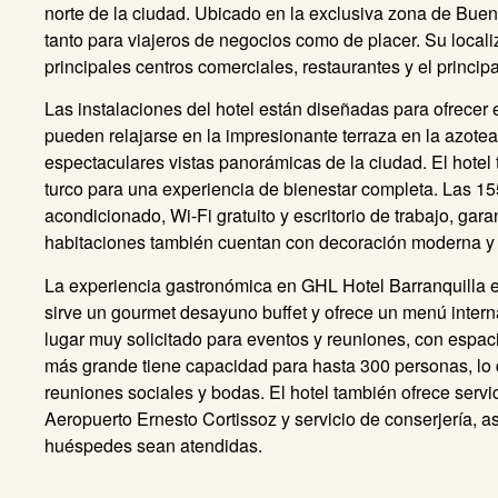
norte de la ciudad. Ubicado en la exclusiva zona de Buena
tanto para viajeros de negocios como de placer. Su locali
principales centros comerciales, restaurantes y el principa
Las instalaciones del hotel están diseñadas para ofrece
pueden relajarse en la impresionante terraza en la azotea
espectaculares vistas panorámicas de la ciudad. El hote
turco para una experiencia de bienestar completa. Las 15
acondicionado, Wi-Fi gratuito y escritorio de trabajo, gar
habitaciones también cuentan con decoración moderna 
La experiencia gastronómica en GHL Hotel Barranquilla es
sirve un gourmet desayuno buffet y ofrece un menú interna
lugar muy solicitado para eventos y reuniones, con espac
más grande tiene capacidad para hasta 300 personas, lo 
reuniones sociales y bodas. El hotel también ofrece servic
Aeropuerto Ernesto Cortissoz y servicio de conserjería, 
huéspedes sean atendidas.