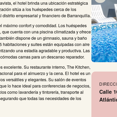
vista, el hotel brinda una ubicación estratégica
zación sitúa a los huéspedes cerca de los
l distrito empresarial y financiero de Barranquilla.
r el máximo confort y comodidad. Los huéspedes
, que cuenta con una piscina climatizada y ofrece
l también dispone de un gimnasio, sauna y baño
5 habitaciones y suites están equipadas con aire
antizando una estadía agradable y productiva. Las
y cómodas camas para un descanso reparador.
 excelente. Su restaurante interno, The Kitchen,
cional para el almuerzo y la cena. El hotel es un
ios versátiles y elegantes. Su salón de eventos
DIRECC
que lo hace ideal para conferencias de negocios,
Calle 1
ios como lavandería y tintorería, transporte al
asegurando que todas las necesidades de los
Atlánt