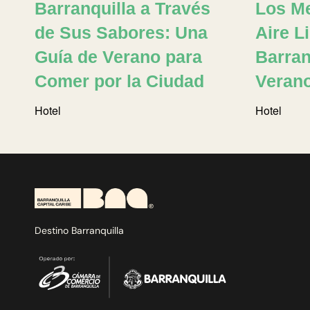
Barranquilla a Través
Los Me
de Sus Sabores: Una
Aire L
Guía de Verano para
Barran
Comer por la Ciudad
Veran
Hotel
Hotel
Destino Barranquilla