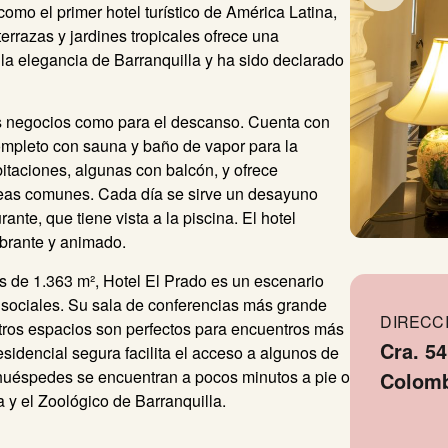
omo el primer hotel turístico de América Latina,
errazas y jardines tropicales ofrece una
 la elegancia de Barranquilla y ha sido declarado
los negocios como para el descanso. Cuenta con
ompleto con sauna y baño de vapor para la
itaciones, algunas con balcón, y ofrece
reas comunes. Cada día se sirve un desayuno
ante, que tiene vista a la piscina. El hotel
brante y animado.
s de 1.363 m², Hotel El Prado es un escenario
 sociales. Su sala de conferencias más grande
DIRECC
tros espacios son perfectos para encuentros más
Cra. 54
esidencial segura facilita el acceso a algunos de
s huéspedes se encuentran a pocos minutos a pie o
Colom
 y el Zoológico de Barranquilla.