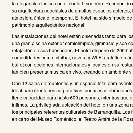
la elegancia clásica con el confort moderno. Reconocido c
su arquitectura neoclásica de amplios espacios abiertos, t
atmósfera única e intemporal. El hotel ha sido símbolo de
patrimonio arquitectónico nacional.
Las instalaciones del hotel están diseñadas tanto para 
una gran piscina exterior semiolímpica, gimnasio y spa c
relajación de sus huéspedes. El hotel dispone de 200 hab
comodidades como minibar, nevera y Wi-Fi gratuito en á
buffet con opciones internacionales y locales en su restaur
también presenta música en vivo, creando un ambiente vi
Con 12 salas de reuniones y un espacio total para evento
ideal para reuniones corporativas, bodas y celebraciones
tiene capacidad para hasta 600 personas, mientras que o
íntimos. La privilegiada ubicación del hotel en una zona r
los principales referentes culturales de Barranquilla. Lo
en carro del Museo Romántico, el Teatro Amira de la Rosa