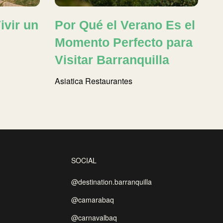
ivir un
Por Qué el Verano Es el
Momento Perfecto para
Visitar Barranquilla
Asiatica
Restaurantes
SOCIAL
@destination.barranquilla
@camarabaq
@carnavalbaq