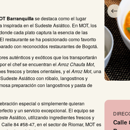
OT Barranquilla
se destaca como el lugar
a inspirada en el Sudeste Asiático. En MOT, los
 donde cada plato captura la esencia de las
 El restaurante se ha posicionado como favorito
parado con reconocidos restaurantes de Bogotá.
res auténticos y exóticos que los transportarán
por el chef se encuentran el
Arroz Chaufa Mot
,
 frescos y brotes orientales, y el
Arroz Mot
, una
udeste Asiático con róbalo, langostinos y
emosa preparación con langostinos y pasta de
ebración especial o simplemente quieran
rfecto y un servicio excepcional. El equipo se
DIREC
ste Asiático, utilizando ingredientes frescos y
Calle 
 Calle 84 #58-47, en el sector de Riomar, MOT es