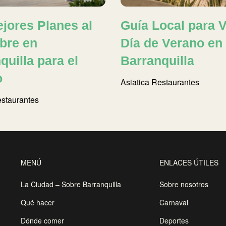
jores Planes al
Guía Local para V
ibre en
Día de Verano en
quilla para el
Barranquilla
o
Asiatica
Restaurantes
staurantes
MENÚ
ENLACES ÚTILES
La Ciudad – Sobre Barranquilla
Sobre nosotros
Qué hacer
Carnaval
Dónde comer
Deportes