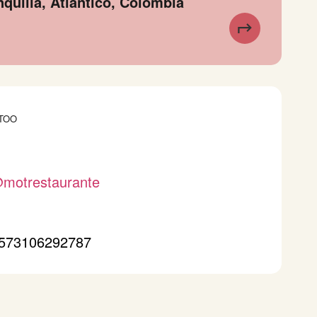
nquilla, Atlántico, Colombia
TOO
motrestaurante
573106292787