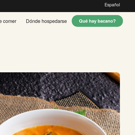
Español
e comer
Dónde hospedarse
Qué hay bacano?