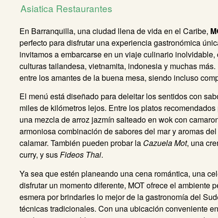
Asiatica
Restaurantes
En Barranquilla, una ciudad llena de vida en el Caribe,
M
perfecto para disfrutar una experiencia gastronómica únic
invitamos a embarcarse en un viaje culinario inolvidable,
culturas tailandesa, vietnamita, indonesia y muchas más.
entre los amantes de la buena mesa, siendo incluso com
El menú está diseñado para deleitar los sentidos con sabo
miles de kilómetros lejos. Entre los platos recomendados 
una mezcla de arroz jazmín salteado en wok con camarones
armoniosa combinación de sabores del mar y aromas del S
calamar. También pueden probar la
Cazuela Mot
, una cr
curry, y sus
Fideos Thai
.
Ya sea que estén planeando una cena romántica, una cel
disfrutar un momento diferente, MOT ofrece el ambiente pe
esmera por brindarles lo mejor de la gastronomía del Sude
técnicas tradicionales. Con una ubicación conveniente en