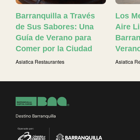
Barranquilla a Través
Los Me
de Sus Sabores: Una
Aire L
Guía de Verano para
Barran
Comer por la Ciudad
Veran
Asiatica
Restaurantes
Asiatica
Re
Destino Barranquilla