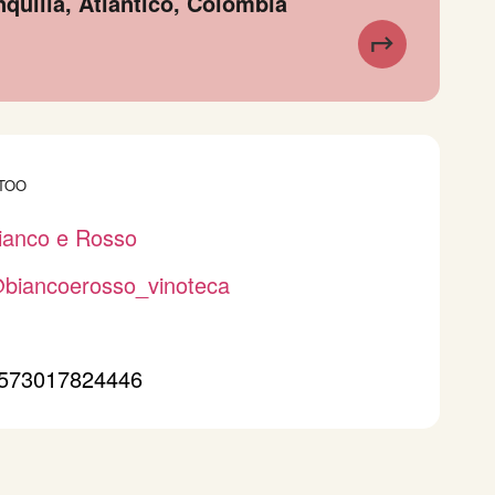
nquilla, Atlántico, Colombia
TOO
ianco e Rosso
biancoerosso_vinoteca
573017824446