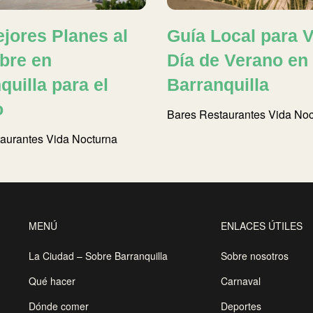
jores Planes al
Guía Local para V
ibre en
Día de Verano en
quilla para el
Barranquilla
o
Bares
Restaurantes
Vida Noc
aurantes
Vida Nocturna
MENÚ
ENLACES ÚTILES
La Ciudad – Sobre Barranquilla
Sobre nosotros
Qué hacer
Carnaval
Dónde comer
Deportes