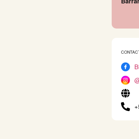
Barra
CONTAC
B
@
+