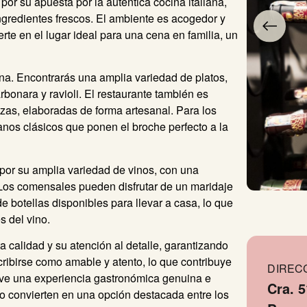
por su apuesta por la auténtica cocina italiana,
ngredientes frescos. El ambiente es acogedor y
te en el lugar ideal para una cena en familia, un
iana. Encontrarás una amplia variedad de platos,
rbonara y ravioli. El restaurante también es
zzas, elaboradas de forma artesanal. Para los
anos clásicos que ponen el broche perfecto a la
por su amplia variedad de vinos, con una
Los comensales pueden disfrutar de un maridaje
e botellas disponibles para llevar a casa, lo que
s del vino.
 calidad y su atención al detalle, garantizando
cribirse como amable y atento, lo que contribuye
DIREC
vive una experiencia gastronómica genuina e
Cra. 5
lo convierten en una opción destacada entre los