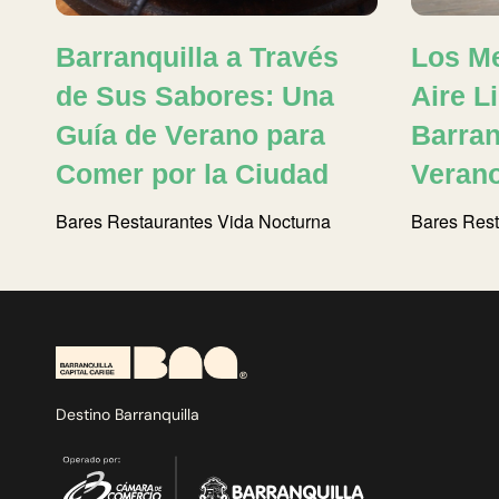
Barranquilla a Través
Los Me
de Sus Sabores: Una
Aire L
Guía de Verano para
Barran
Comer por la Ciudad
Veran
Bares
Restaurantes
Vida Nocturna
Bares
Rest
Destino Barranquilla