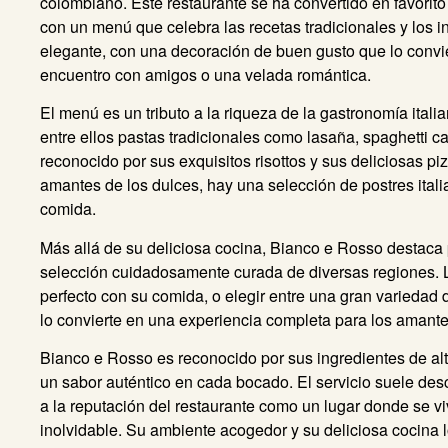
colombiano. Este restaurante se ha convertido en favorito 
con un menú que celebra las recetas tradicionales y los i
elegante, con una decoración de buen gusto que lo convier
encuentro con amigos o una velada romántica.
El menú es un tributo a la riqueza de la gastronomía ital
entre ellos pastas tradicionales como lasaña, spaghetti ca
reconocido por sus exquisitos risottos y sus deliciosas pi
amantes de los dulces, hay una selección de postres itali
comida.
Más allá de su deliciosa cocina, Bianco e Rosso destaca 
selección cuidadosamente curada de diversas regiones. 
perfecto con su comida, o elegir entre una gran variedad d
lo convierte en una experiencia completa para los amante
Bianco e Rosso es reconocido por sus ingredientes de alta
un sabor auténtico en cada bocado. El servicio suele des
a la reputación del restaurante como un lugar donde se 
inolvidable. Su ambiente acogedor y su deliciosa cocina 