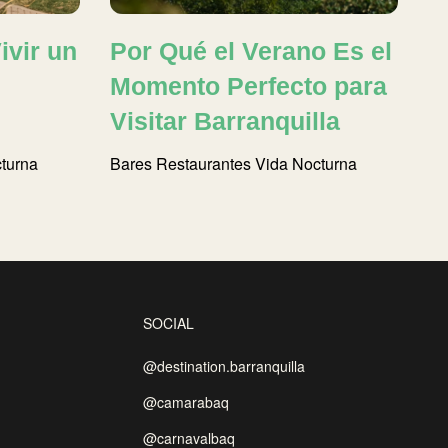
ivir un
Por Qué el Verano Es el
Momento Perfecto para
Visitar Barranquilla
turna
Bares
Restaurantes
Vida Nocturna
SOCIAL
@destination.barranquilla
@camarabaq
@carnavalbaq